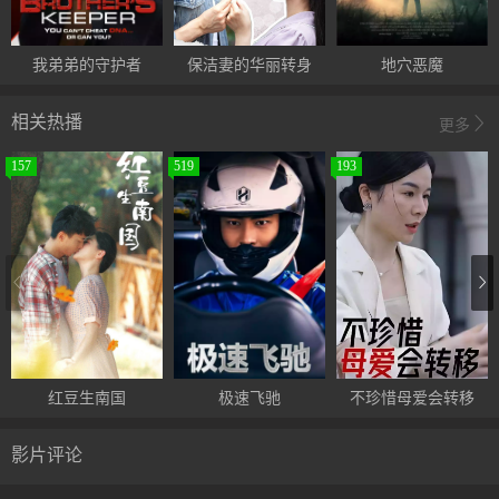
我弟弟的守护者
保洁妻的华丽转身
地穴恶魔
相关热播
更多
157
519
193
红豆生南国
极速飞驰
不珍惜母爱会转移
影片评论