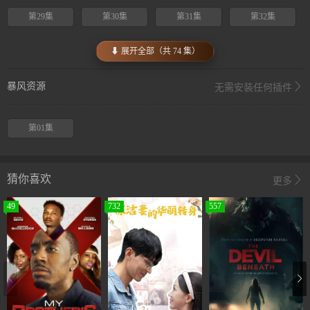
第29集
第30集
第31集
第32集
⬇ 展开全部（共 74 集）
暴风资源
无需安装任何插件
第01集
猜你喜欢
更多
49
732
557